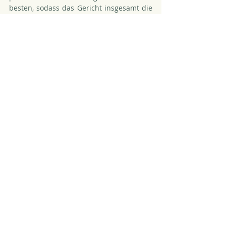
besten, sodass das Gericht insgesamt die 
Beibehaltung der gemeinsamen 
elterlichen Sorge auch vor diesem 
Hintergrund als kindeswohldienlicher 
ansehe.