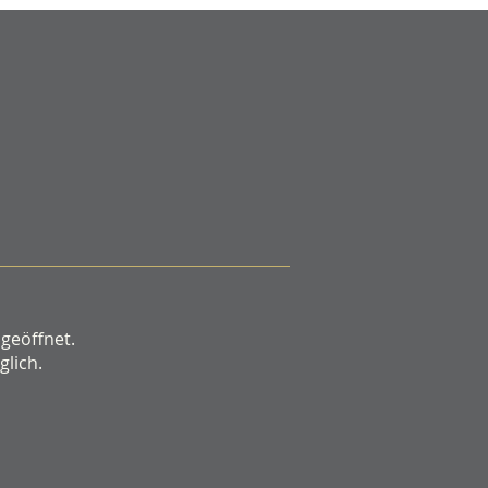
e gesteigerte
haltspflicht der Eltern bei
chaftlich
tungsfähigen Großeltern
 geöffnet.
lich.