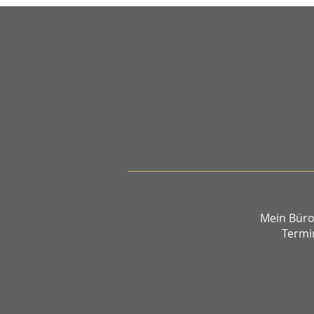
Partner, ade! Scheidung tut
weh? Vor allem ohne
Ehevertrag!
Mein Büro 
Termi