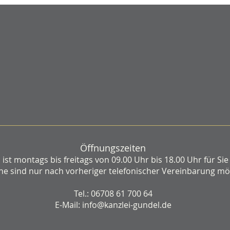
Bekomme ich mein
Kein
Weihnachtsgeld trotz
Unter
Kündigung?
wirts
leis
Öffnungszeiten
ist montags bis freitags von 09.00 Uhr bis 18.00 Uhr für Sie
ne sind nur nach vorheriger telefonischer Vereinbarung mög
Tel.: 06708 61 700 64
E-Mail: info@kanzlei-gundel.de